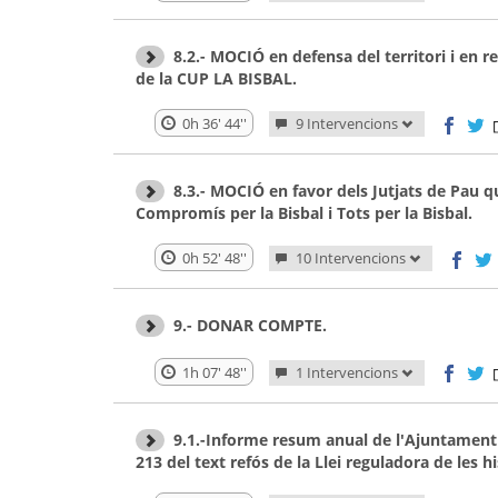
8.2.- MOCIÓ en defensa del territori i en r
de la CUP LA BISBAL.
0h 36' 44''
9 Intervencions
8.3.- MOCIÓ en favor dels Jutjats de Pau
Compromís per la Bisbal i Tots per la Bisbal.
0h 52' 48''
10 Intervencions
9.- DONAR COMPTE.
1h 07' 48''
1 Intervencions
9.1.-Informe resum anual de l'Ajuntament de
213 del text refós de la Llei reguladora de les h