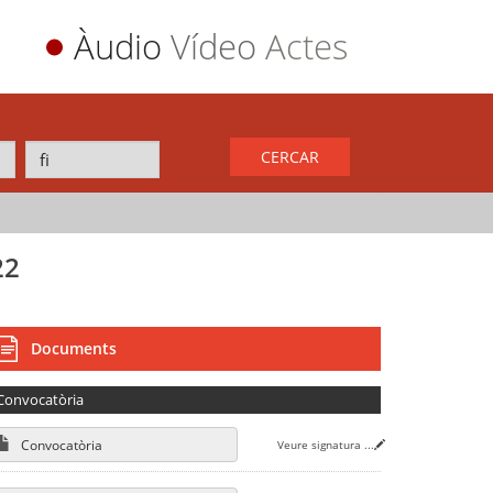
Àudio
Vídeo
Actes
CERCAR
22
Documents
Convocatòria
Convocatòria
Veure signatura
...