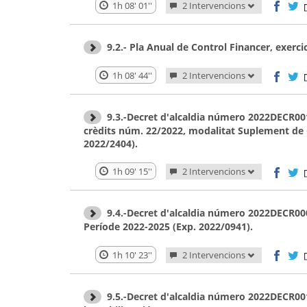
1h 08' 01''
2 Intervencions
9.2.- Pla Anual de Control Financer, exerci
1h 08' 44''
2 Intervencions
9.3.-Decret d'alcaldia número 2022DECR0011
crèdits núm. 22/2022, modalitat Suplement de C
2022/2404).
1h 09' 15''
2 Intervencions
9.4.-Decret d'alcaldia número 2022DECR000
Període 2022-2025 (Exp. 2022/0941).
1h 10' 23''
2 Intervencions
9.5.-Decret d'alcaldia número 2022DECR0011