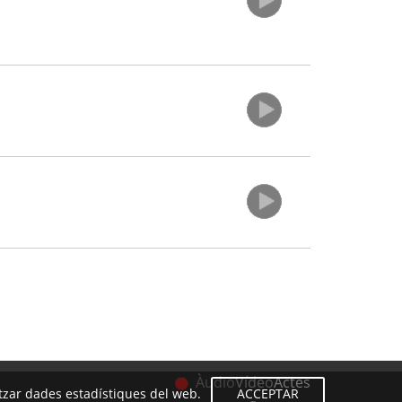
Àudio
Vídeo
Actes
litzar dades estadístiques del web.
ACCEPTAR