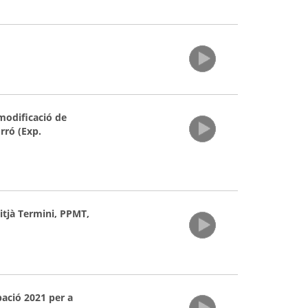
 modificació de
rró (Exp.
itjà Termini, PPMT,
pació 2021 per a