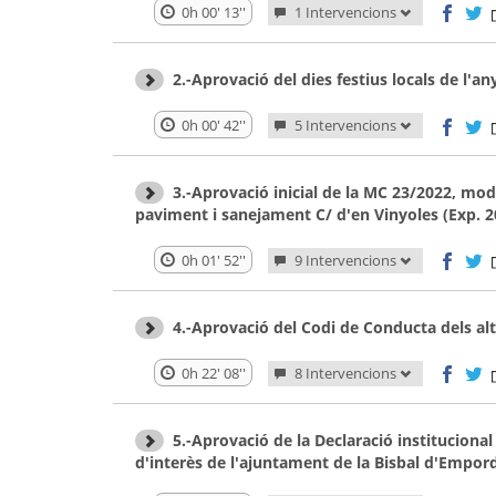
0h 00' 13''
1 Intervencions
2.-Aprovació del dies festius locals de l'a
0h 00' 42''
5 Intervencions
3.-Aprovació inicial de la MC 23/2022, mod
paviment i sanejament C/ d'en Vinyoles (Exp. 2
0h 01' 52''
9 Intervencions
4.-Aprovació del Codi de Conducta dels alt
0h 22' 08''
8 Intervencions
5.-Aprovació de la Declaració institucional
d'interès de l'ajuntament de la Bisbal d'Empord