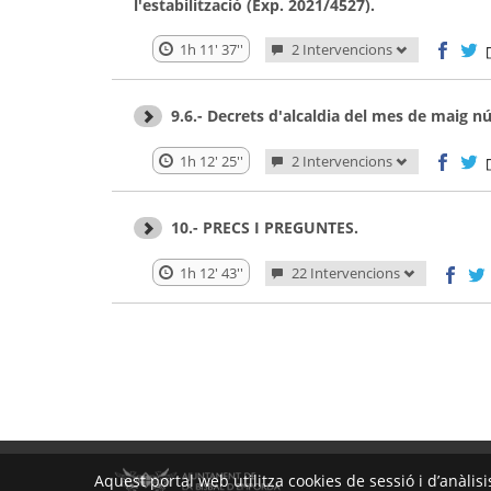
l'estabilització (Exp. 2021/4527).
1h 11' 37''
2 Intervencions
9.6.- Decrets d'alcaldia del mes de maig n
1h 12' 25''
2 Intervencions
10.- PRECS I PREGUNTES.
1h 12' 43''
22 Intervencions
Aquest portal web utilitza cookies de sessió i d’anàlis