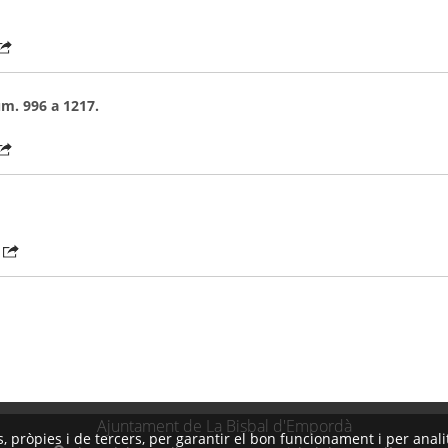
úm. 996 a 1217.
Ajuntament de La Bisbal d'Empordà
is, pròpies i de tercers, per garantir el bon funcionament i per ana