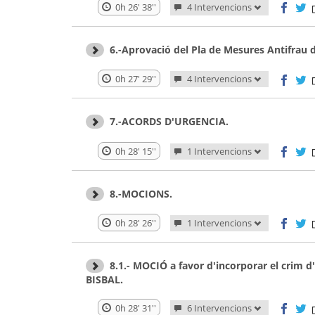
0h 26' 38''
4 Intervencions
6.-Aprovació del Pla de Mesures Antifrau 
0h 27' 29''
4 Intervencions
7.-ACORDS D'URGENCIA.
0h 28' 15''
1 Intervencions
8.-MOCIONS.
0h 28' 26''
1 Intervencions
8.1.- MOCIÓ a favor d'incorporar el crim d
BISBAL.
0h 28' 31''
6 Intervencions