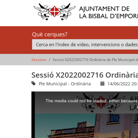
Què cerques?
Sessions
Sessió X2022002716 Ordinària de Ple Municipal d
Sessió X2022002716 Ordinària
Ple Municipal - Ordinària
14/06/2022 20
This
is
a
The media could not be loaded, either because 
modal
window.